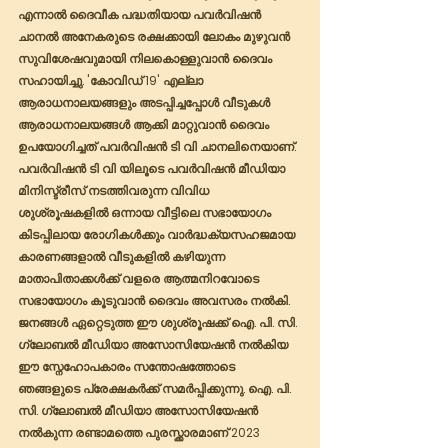
എന്നാൽ ദൈവീക പദ്ധതിയായ പവർവിഷൻ 
ചാനൽ അനേകരുടെ രക്ഷക്കായി ലോകം മുഴുവൻ 
സുവിശേഷവുമായി നിലകൊള്ളുവാൻ ദൈവം 
സഹായിച്ചു. 'കോവിഡ് 19' എല്ലാ 
ആരാധനാലയങ്ങളും അടപ്പിച്ചപ്പോൾ വീടുകൾ 
ആരാധനാലയങ്ങൾ ആക്കി മാറ്റുവാൻ ദൈവം 
ഉപയോഗിച്ചത് പവർവിഷൻ ടി വി ചാനലിനെയാണ്. 
പവർവിഷൻ ടി വി യിലൂടെ പവർവിഷൻ മീഡിയാ 
മിനിസ്ട്രീസ് നടത്തിവരുന്ന വിവിധ 
ശുശ്രൂഷകളിൽ ഒന്നായ വീട്ടിലെ സഭായോഗം 
കിടപ്പിലായ രോഗികൾക്കും വാർദ്ധക്യസഹജമായ 
കാരണങ്ങളാൽ വീടുകളിൽ കഴിയുന്ന 
മാതാപിതാക്കൾക്ക് വളരെ ആത്മനിറവോടെ 
സഭായോഗം കൂടുവാൻ ദൈവം അവസരം നൽകി. 
ജനങ്ങൾ ഏറ്റെടുത്ത ഈ ശുശ്രൂഷക്ക് ഐ. പി. സി. 
ഗ്ലോബൽ മീഡിയാ അസോസിയേഷൻ നൽകിയ 
ഈ സ്നേഹോപകാരം സന്തോഷത്തോടെ 
ഞങ്ങളുടെ പ്രേക്ഷകർക്ക് സമർപ്പിക്കുന്നു. ഐ. പി. 
സി. ഗ്ലോബൽ മീഡിയാ അസോസിയേഷൻ 
നൽകുന്ന രണ്ടാമത്തെ പുരസ്ക്കാരമാണ് 2023 