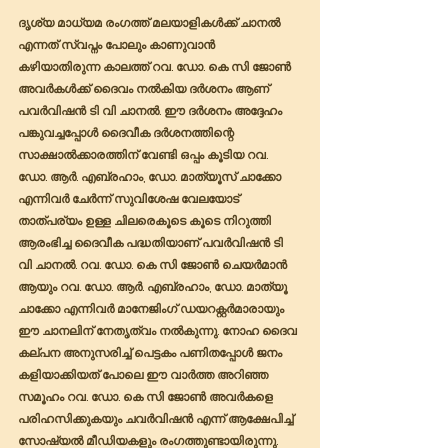
ദൃശ്യ മാധ്യമ രംഗത്ത് മലയാളികൾക്ക് ചാനൽ 
എന്നത് സ്വപ്നം പോലും കാണുവാൻ 
കഴിയാതിരുന്ന കാലത്ത് റവ. ഡോ. കെ സി ജോൺ 
അവർകൾക്ക് ദൈവം നൽകിയ ദർശനം ആണ് 
പവർവിഷൻ ടി വി ചാനൽ. ഈ ദർശനം അദ്ദേഹം 
പങ്കുവച്ചപ്പോൾ ദൈവീക ദർശനത്തിന്റെ 
സാക്ഷാൽക്കാരത്തിന് വേണ്ടി ഒപ്പം കൂടിയ റവ. 
ഡോ. ആർ. എബ്രഹാം, ഡോ. മാത്യൂസ്‌ ചാക്കോ 
എന്നിവർ ചേർന്ന് സുവിശേഷ വേലയോട് 
താത്പര്യം ഉള്ള ചിലരെകൂടെ കൂടെ നിറുത്തി 
ആരംഭിച്ച ദൈവീക പദ്ധതിയാണ് പവർവിഷൻ ടി 
വി ചാനൽ. റവ. ഡോ. കെ സി ജോൺ ചെയർമാൻ 
ആയും റവ. ഡോ. ആർ. എബ്രഹാം, ഡോ. മാത്യൂ 
ചാക്കോ എന്നിവർ മാനേജിംഗ് ഡയറക്റ്റർമാരായും 
ഈ ചാനലിന് നേതൃത്വം നൽകുന്നു. നോഹ ദൈവ 
കല്പന അനുസരിച്ച് പെട്ടകം പണിതപ്പോൾ ജനം 
കളിയാക്കിയത് പോലെ ഈ വാർത്ത അറിഞ്ഞ 
സമൂഹം റവ. ഡോ. കെ സി ജോൺ അവർകളെ 
പരിഹസിക്കുകയും ചവർവിഷൻ എന്ന് ആക്ഷേപിച്ച് 
സോഷ്യൽ മീഡിയകളും രംഗത്തുണ്ടായിരുന്നു. 