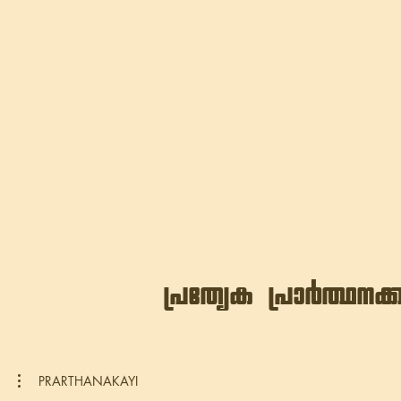
{]tXyI {]mÀ°\¡
PRARTHANAKAYI