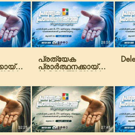
28:55
പ്രത്യേക
Dele
കായ്
പ്രാർത്ഥനക്കായ്
ISION
|| POWERVISION
.2026
TV || 05.08.2026
ESSION
|| NIGHT SESSION
|| DAY-1870
32:25
27:45