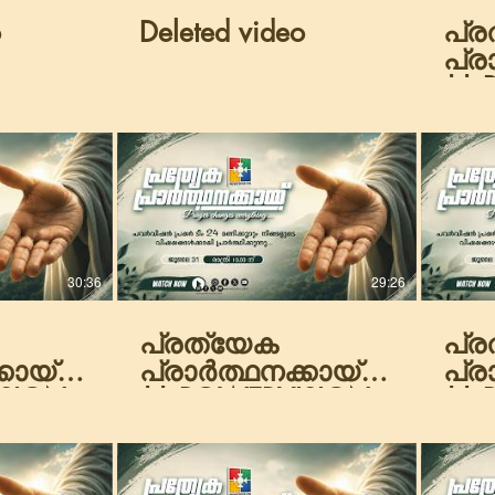
o
Deleted video
പ്
പ്ര
|| 
TV 
|| 
|| 
30:36
29:26
പ്രത്യേക
പ്
കായ്
പ്രാർത്ഥനക്കായ്
പ്ര
ISION
|| POWERVISION
|| 
.2026
TV || 31.07.2026
TV 
ESSION
|| NIGHT SESSION
|| 
|| DAY-1865
|| 