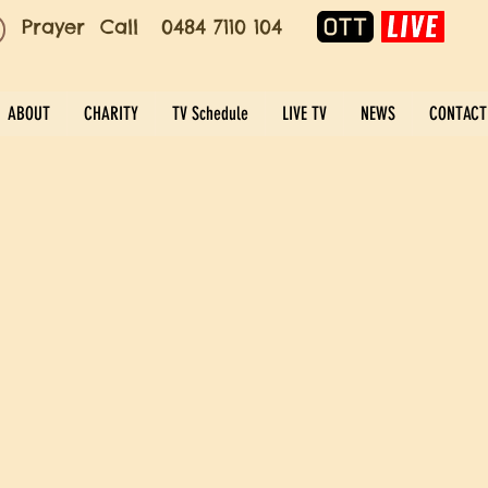
Prayer Call 0484 7110 104
ABOUT
CHARITY
TV Schedule
LIVE TV
NEWS
CONTACT