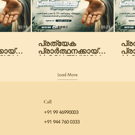
32:10
26:21
പ്രത്യേക
പ്
കായ്
പ്രാർത്ഥനക്കായ്
പ്ര
ISION
|| POWERVISION
|| 
.2026
TV || 25.07.2026
TV 
ESSION
|| NIGHT SESSION
|| 
Load More
|| DAY-1859
|| 
Call
+91 99 46990003
+91 944 760 0333