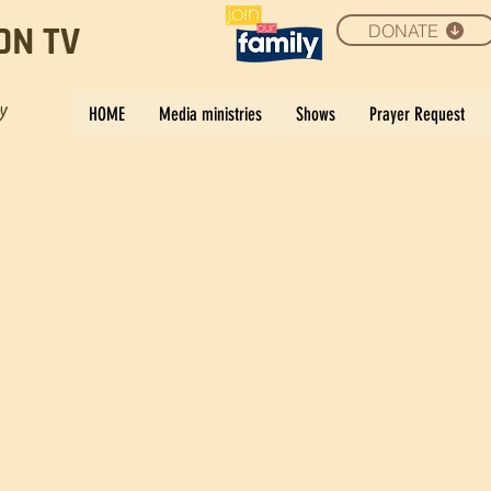
DONATE
ON TV
ay
HOME
Media ministries
Shows
Prayer Request