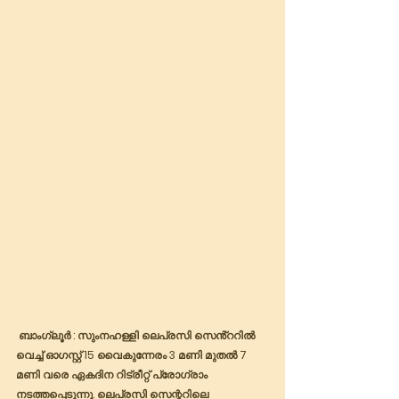
 ബാംഗ്ലൂർ : സുംനഹള്ളി ലെപ്രസി സെൻ്ററിൽ 
വെച്ച് ഓഗസ്റ്റ് 15 വൈകുന്നേരം 3 മണി മുതൽ 7 
മണി വരെ ഏകദിന റിട്രീറ്റ് പ്രോഗ്രാം 
നടത്തപ്പെടുന്നു. ലെപ്രസി സെന്ററിലെ 