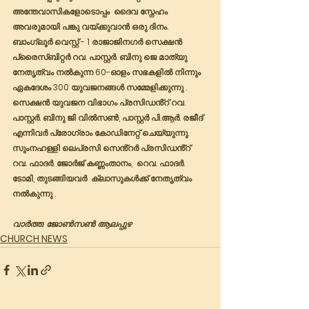
അന്തേവാസികളോടൊപ്പം  ദൈവ സ്നേഹം 
അവരുമായി പങ്കു വയ്ക്കുവാൻ ഒരു ദിനം. 
ബാംഗ്ലൂർ വെസ്റ്റ് - 1 രാജാജിനഗർ സെക്ഷൻ 
പ്രൈസ്ബിറ്റർ റവ. പാസ്റ്റർ. ബിനു ജെ മാത്യു 
നേതൃത്വം നൽകുന്ന 60-ഓളം സഭകളിൽ നിന്നും 
ഏകദേശം 300 യുവജനങ്ങൾ സമ്മേളിക്കുന്നു .
സെക്ഷൻ യുവജന വിഭാഗം പ്രസിഡൻ്റ് റവ. 
പാസ്റ്റർ. ബിനു ജി വിൽസൺ, പാസ്റ്റർ പി.ആർ. രജീദ് 
എന്നിവർ പ്രോഗ്രാം കോഡിനേറ്റ് ചെയ്യുന്നു. 
സുംനഹള്ളി ലെപ്രസി സെൻ്റർ പ്രസിഡൻ്റ് 
റവ. ഫാദർ. ജോർജ് കണ്ണംതാനം,  റെവ. ഫാദർ. 
ടോമി, തുടങ്ങിയവർ  ക്ലാസുകൾക്ക് നേതൃത്വം 
നൽകുന്നു .
വാർത്ത: ജോൺസൺ ആലപ്പുഴ
CHURCH NEWS