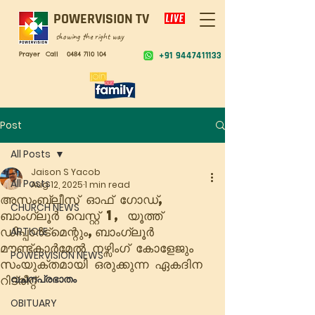
POWERVISION TV
showing the right way
Prayer Call
0484 7110 104
+91 9447411133
Post
All Posts
Jaison S Yacob
All Posts
Aug 12, 2025
1 min read
അസംബ്ലീസ് ഓഫ് ഗോഡ്,
CHURCH NEWS
ബാംഗ്ലൂർ വെസ്റ്റ് 1, യൂത്ത്
ഡിപ്പാർട്മെന്റും,ബാംഗ്ലൂർ
ARTICLE
മൗണ്ട്കാർമേൽ നഴ്സിംഗ് കോളേജും
POWERVISION NEWS
സംയുക്തമായി ഒരുക്കുന്ന ഏകദിന
റിട്രീറ്റ്‌
വചനപ്രഭാതം
OBITUARY