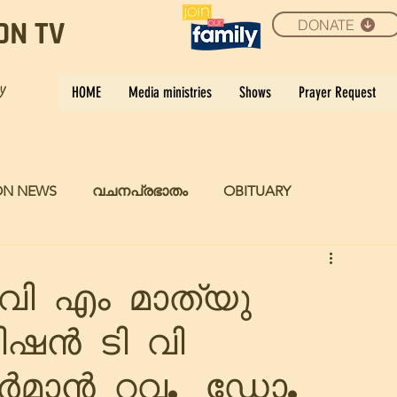
DONATE
ON TV
ay
HOME
Media ministries
Shows
Prayer Request
ON NEWS
വചനപ്രഭാതം
OBITUARY
 വി എം മാത്യു
ിഷൻ ടി വി
യർമാൻ റവ. ഡോ.