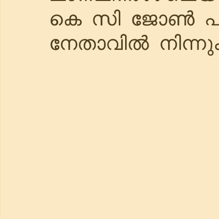
കെ സി ജോൺ പ്
നേതാവിൽ നിന്നും 