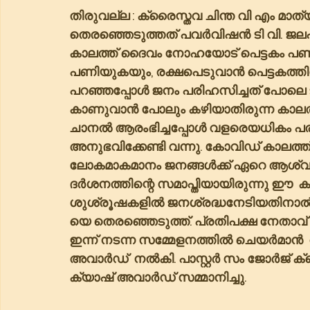
തിരുവല്ല : ക്രൈസ്തവ ചിന്ത വി എം മാത
തെരഞ്ഞെടുത്തത് പവർവിഷൻ ടി വി. ജലപ്ര
കാലത്ത് ദൈവം നോഹയോട് പെട്ടകം പ
പണിയുകയും, രക്ഷപെടുവാൻ പെട്ടകത്തിൽ
പറഞ്ഞപ്പോൾ ജനം പരിഹസിച്ചത് പോലെ ടി
കാണുവാൻ പോലും കഴിയാതിരുന്ന കാലത
ചാനൽ ആരംഭിച്ചപ്പോൾ വളരെയധികം പരി
അനുഭവിക്കേണ്ടി വന്നു. കോവിഡ് കാലത്ത
ലോകമാകമാനം ജനങ്ങൾക്ക് ഏറെ ആശ്വ
ദർശനത്തിന്റെ സമാപ്തിയായിരുന്നു ഈ  
ശുശ്രൂഷകളിൽ ജനശ്രദ്ധനേടിയതിനാ
യെ തെരഞ്ഞെടുത്ത്. പ്രതിപക്ഷ നേതാവ
ഇന്ന് നടന്ന സമ്മേളനത്തിൽ ചെയർമാ
അവാർഡ്  നൽകി. പാസ്റ്റർ സം ജോർജ് ക്
ക്യാഷ് അവാർഡ് സമ്മാനിച്ചു.