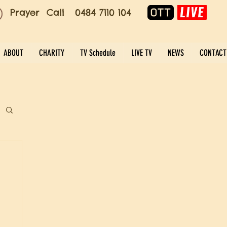
Prayer Call 0484 7110 104
ABOUT
CHARITY
TV Schedule
LIVE TV
NEWS
CONTACT