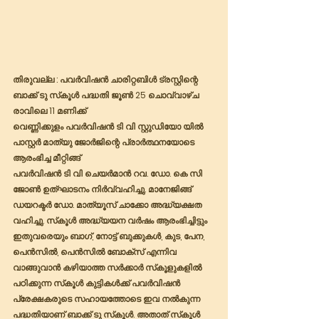
തിരുവല്ല : പവർവിഷൻ ചാരിറ്റബിൾ ട്രസ്റ്റിന്റെ 
ബാക്ക് ടു സ്‌കൂൾ പദ്ധതി ജൂൺ 25 ചൊവ്വാഴ്ച 
രാവിലെ 11 മണിക്ക് 
വെണ്ണിക്കുളം പവർവിഷൻ ടി വി സ്റ്റുഡിയോ യിൽ 
പാസ്റ്റർ മാത്യു ജോർജിന്റെ പ്രാർത്ഥനയോടെ 
ആരംഭിച്ച മീറ്റിങ്ങ് 
പവർവിഷൻ ടി വി ചെയർമാൻ റവ. ഡോ. കെ സി 
ജോൺ ഉത്ഘാടനം നിർവ്വഹിച്ചു. മാനേജിങ്ങ് 
ഡയറക്ടർ ഡോ. മാത്യൂസ് ചാക്കോ അദ്ധ്യക്ഷത 
വഹിച്ചു. സ്‌കൂൾ അദ്ധ്യയന വർഷം ആരംഭിച്ചിട്ടും  
ഇതുവരെയും ബാഗ്, നോട്ട് ബുക്കുകൾ, കുട, പേന, 
പെൻസിൽ, പെൻസിൽ ബോക്‌സ് എന്നിവ 
വാങ്ങുവാൻ കഴിയാത്ത സർക്കാർ സ്‌കൂളുകളിൽ 
പഠിക്കുന്ന സ്‌കൂൾ കുട്ടികൾക്ക് പവർവിഷൻ 
പ്രേക്ഷകരുടെ സഹായത്തോടെ ഇവ നൽകുന്ന 
പദ്ധതിയാണ് ബാക്ക് ടു സ്‌കൂൾ. അതാത് സ്‌കൂൾ 