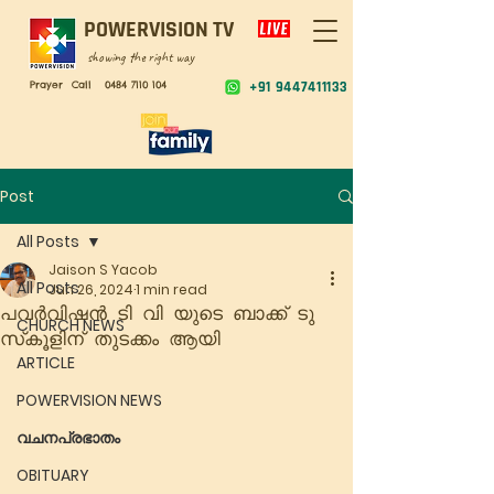
POWERVISION TV
showing the right way
Prayer Call
0484 7110 104
+91 9447411133
Post
All Posts
Jaison S Yacob
All Posts
Jun 26, 2024
1 min read
പവർവിഷൻ ടി വി യുടെ ബാക്ക് ടു
CHURCH NEWS
സ്‌കൂളിന് തുടക്കം ആയി
ARTICLE
POWERVISION NEWS
വചനപ്രഭാതം
OBITUARY