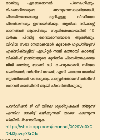
മാത്യു എബെനെസർ  പ്രസംഗിക്കും. 
മിഷണറിമാരുടെ അനുഭവസാക്ഷ്യങ്ങൾ, 
പ്രവർത്തനങ്ങളെ കുറിച്ചുള്ള വീഡീയോ 
പ്രദർശനവും ഉണ്ടായിരിക്കും. ആൽഫ സിംഗേഴ്സ് 
ഗാനങ്ങൾ ആലപിക്കും. സുവിശേഷവയലിൽ 40 
വർഷം പിന്നിട്ട ദൈവദാസന്മാരെ ആദരിക്കും. 
വിവിധ സഭാ നേതാക്കന്മാർ കൂടാതെ ഗുഡ്‌ന്യൂസ് 
എക്സിക്യൂട്ടീവ് എഡിറ്റർ സജി മത്തായി കാതേട്ട്, 
വിക്ലിഫ് ഇന്ത്യയുടെ മുൻനിര പ്രവർത്തകരായ 
ജിജി മാത്യു, ടോണി ഡി. ചെവൂക്കാരൻ, സിജോ 
ചെറിയാൻ, വർഗീസ് ബേബി, എബി ചാക്കോ ജോർജ് 
തുടങ്ങിയവർ പങ്കെടുക്കും. പാസ്റ്റർ തോമസ് വർഗീസ് 
ജനറൽ കൺവീനർ ആയി പ്രവർത്തിക്കുന്നു.
പവർവിഷൻ ടി വി യിലെ ശുശ്രൂഷകൾ, ന്യൂസ് 
എന്നിവ നേരിട്ട് ലഭിക്കുന്നത് താഴെ കാണുന്ന 
ലിങ്കിൽ പ്രവേശിക്കുക.
https://whatsapp.com/channel/0029Va9XC
DNJ3juvqrXSrQ1x