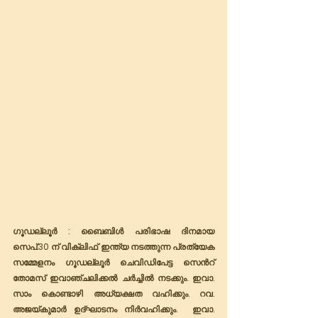
ഗൂഡല്ലൂർ : ബൈബിൾ പരിഭാഷ ദിനമായ 
സെപ്.30 ന് വിക്ലിഫ് ഇന്ത്യ നടത്തുന്ന പ്രത്യേക 
സമ്മേളനം ഗൂഡല്ലൂർ ചെവിഡിപേട്ട സെൻറ് 
തോമസ് ഇവാഞ്ചലിക്കൽ ചർച്ചിൽ നടക്കും. ഇവാ. 
സാം കൊണ്ടാഴി അധ്യക്ഷത വഹിക്കും. റവ. 
അജയ്കുമാർ ഉദ്ഘാടനം നിർവഹിക്കും.  ഇവാ. 