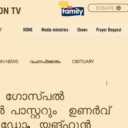
DONATE
ON TV
ay
HOME
Media ministries
Shows
Prayer Request
ON NEWS
വചനപ്രഭാതം
OBITUARY
 ഗോസ്പൽ
 പാസ്റ്ററും ഉണർവ്
 ഡോ. യങ്ഹൂൻ