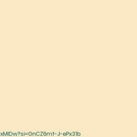
7xMIDw?si=GnCZ6mf-J-ePx31b