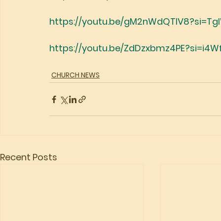
https://youtu.be/gM2nWdQTlV8?si=T
https://youtu.be/ZdDzxbmz4PE?si=i4
CHURCH NEWS
Recent Posts