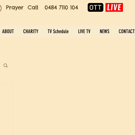
Prayer Call 0484 7110 104
ABOUT
CHARITY
TV Schedule
LIVE TV
NEWS
CONTACT