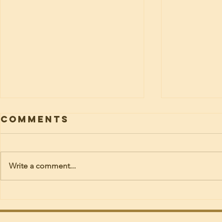
Comments
Write a comment...
സുവിശേഷ
സൂപ്പർ ബ
മുന്നേറ്റത്തിൻ്റെ അഞ്ച്
പ്രകാശനം
പതിറ്റാണ്ടുകൾ. ന്യൂ