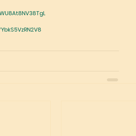
gIWU8At8NV38TgL
WfYbkS5VzRN2V8