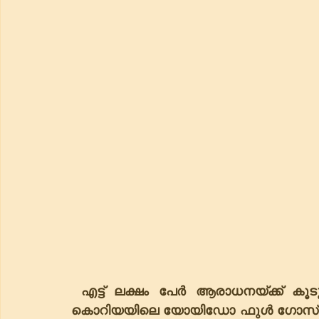
 എട്ട് ലക്ഷം പേർ ആരാധനയ്ക്ക് കൂ
കൊറിയയിലെ യോയിഡോ ഫുൾ ഗോസ്പൽ ച