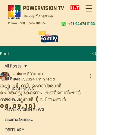
POWERVISION TV
showing the right way
Prayer Call
0484 7110 104
+91 9447411133
Post
All Posts
Jaison S Yacob
All Posts
Dec 7, 2024
1 min read
ഐ പി സി ഹെബ്രോൻ
CHURCH NEWS
ചേങ്കോട്ടുകോണം കൺവെൻഷൻ
നാളെ മുതൽ (ഡിസംബർ
ARTICLE
08,09,10)
POWERVISION NEWS
വചനപ്രഭാതം
OBITUARY