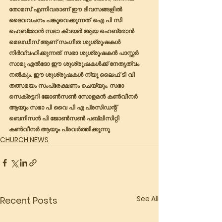
തോമസ് എന്നിവരാണ് ഈ ദിവസങ്ങളിൽ 
ദൈവവചനം പങ്കുവെക്കുന്നത്. ഐ പി സി 
ഹെബ്രോൻ സഭാ ക്വയർ ആയ ഹെബ്രോൻ 
മെലഡീസ് ആണ് സംഗീത ശുശ്രൂഷകൾ 
നിർവ്വഹിക്കുന്നത്. സഭാ ശുശ്രൂഷകൻ പാസ്റ്റർ 
സാമു എൽദോ ഈ ശുശ്രൂഷകൾക്ക് നേതൃത്വം 
നൽകും. ഈ ശുശ്രൂഷകൾ ന്യൂ ലൈഫ് ടി വി 
തത്സമയം സംപ്രേക്ഷണം ചെയ്യും. സഭാ 
സെക്രട്ടറി ജോൺസൺ സോളമൻ കൺവീനർ 
ആയും സഭാ പി വൈ പി എ പ്രസിഡന്റ് 
ബെനിസൻ പി ജോൺസൺ പബ്ലിസിറ്റി 
കൺവീനർ ആയും പ്രവർത്തിക്കുന്നു. 
CHURCH NEWS
See All
Recent Posts