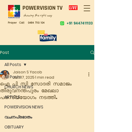
POWERVISION TV
showing the right way
Prayer Call
0484 7110 104
+91 9447411133
Post
All Posts
Jaison S Yacob
All Posts
Jun 17, 2025
1 min read
ഐ പി സി സോദരി സമാജം
CHURCH NEWS
തിരുവനന്തപുരം മേഖലാ
പരസ്യയോഗം നടത്തി.
ARTICLE
POWERVISION NEWS
വചനപ്രഭാതം
OBITUARY