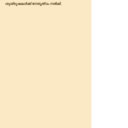
ശുശ്രൂഷകൾക്ക് നേതൃത്വം നൽകി.