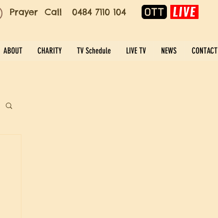
Prayer Call 0484 7110 104
ABOUT
CHARITY
TV Schedule
LIVE TV
NEWS
CONTACT