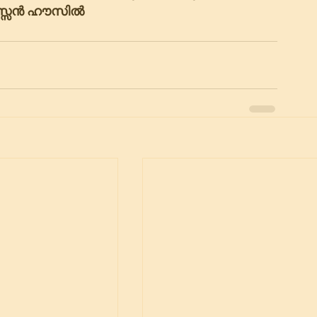
സ്സൻ ഹൗസിൽ