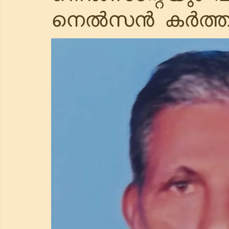
നെൽസൻ കർത്തൃ