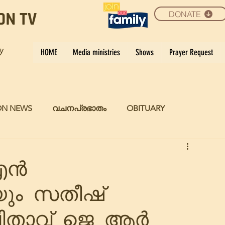
DONATE
ON TV
ay
HOME
Media ministries
Shows
Prayer Request
ON NEWS
വചനപ്രഭാതം
OBITUARY
 എൻ
യും സതീഷ്
പിതാവ് ജെ ആർ