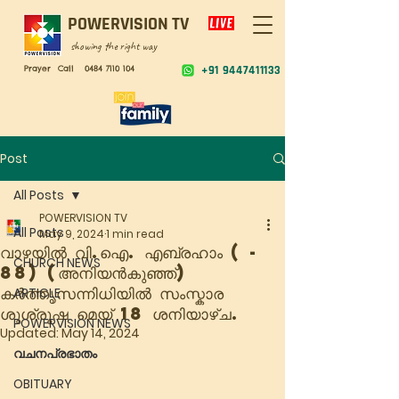
POWERVISION TV
showing the right way
Prayer Call
0484 7110 104
+91 9447411133
Post
All Posts
POWERVISION TV
All Posts
May 9, 2024
1 min read
വാഴയിൽ വി.ഐ. എബ്രഹാം ( -
CHURCH NEWS
88) (അനിയൻകുഞ്ഞ്)
കർത്തൃസന്നിധിയിൽ സംസ്കാര
ARTICLE
ശുശ്രൂഷ മെയ് 18 ശനിയാഴ്ച.
POWERVISION NEWS
Updated:
May 14, 2024
വചനപ്രഭാതം
OBITUARY