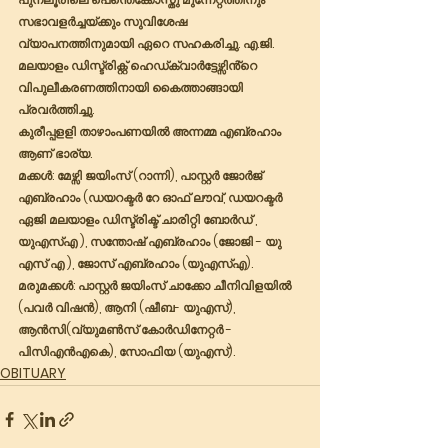
സഭാവളർച്ചയ്ക്കും സുവിശേഷ 
വ്യാപനത്തിനുമായി ഏറെ സഹകരിച്ചു. എ.ജി. 
മലയാളം ഡിസ്ട്രിക്റ്റ് ഹെഡ്ക്വാർട്ടേഴ്സിൻ്റെ 
വിപുലീകരണത്തിനായി കൈത്താങ്ങായി 
പ്രവർത്തിച്ചു.
കുരീപ്പളളി താഴാംപണയിൽ അന്നമ്മ എബ്രഹാം 
ആണ് ഭാര്യ.
മക്കൾ: മേഴ്സി ജയിംസ് (റാന്നി), പാസ്റ്റർ ജോർജ് 
എബ്രഹാം (ഡയറക്ടർ റേ ഓഫ് ലൗവ്, ഡയറക്ടർ 
ഏജി മലയാളം ഡിസ്ട്രിക്ട് ചാരിറ്റി ബോർഡ് , 
യുഎസ്എ ), സന്തോഷ് എബ്രഹാം (ജോജി - യു 
എസ് എ ), ജോസ് എബ്രഹാം (യുഎസ്എ).
മരുമക്കൾ: പാസ്റ്റർ ജയിംസ് ചാക്കോ ചീനിവിളയിൽ 
(പവർ വിഷൻ), ആനി (ഷീബ- യുഎസ്), 
ആൻസി(വ്യുമൺസ് കോർഡിനേറ്റർ - 
പിസിഎൻഎകെ), സോഫിയ (യുഎസ്).
OBITUARY