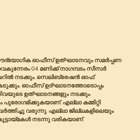
റെ ഔദ്യോഗിക ഓഫീസ് ഉത്ഘാടനവും സമർപ്പണ 
ൈകുന്നേരം 04 മണിക്ക് നാഗമ്പടം സീസർ 
് ടവറിൽ നടക്കും. സെലിബ്രേഷൻ ഓഫ് 
്കെടുക്കും. ഓഫീസ് ഉദ്ഘാടനത്തോടൊപ്പം 
ുരോഗമിക്കുകയാണ്. എല്ലാ കമ്മിറ്റി 
്തിച്ചു വരുന്നു. എല്ലാ ജില്ലകളിലെയും 
 കൂട്ടായ്മകൾ നടന്നു വരികയാണ്. 