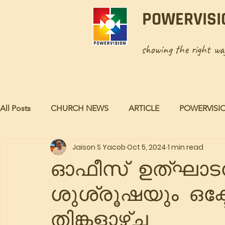
POWERVISI
showing the right w
All Posts
CHURCH NEWS
ARTICLE
POWERVISI
Jaison S Yacob
Oct 5, 2024
1 min read
ഓഫീസ് ഉത്ഘാട
ശുശ്രൂഷയും ഒക
തിങ്കളാഴ്ച്ച