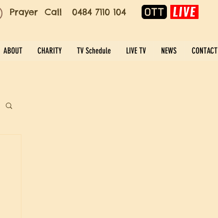
Prayer Call 0484 7110 104
ABOUT
CHARITY
TV Schedule
LIVE TV
NEWS
CONTACT