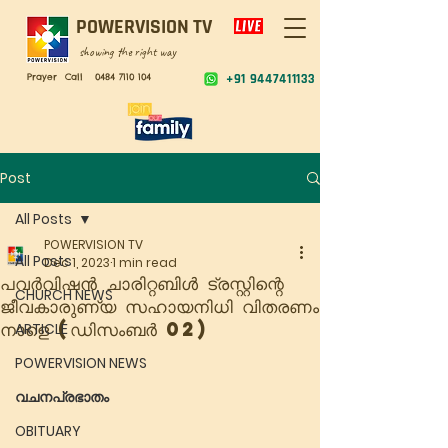
POWERVISION TV
showing the right way
Prayer Call
0484 7110 104
+91 9447411133
Post
All Posts
POWERVISION TV
All Posts
Dec 1, 2023
1 min read
പവർവിഷൻ ചാരിറ്റബിൾ ട്രസ്റ്റിന്റെ
CHURCH NEWS
ജീവകാരുണ്യ സഹായനിധി വിതരണം
നാളെ (ഡിസംബർ 02)
ARTICLE
POWERVISION NEWS
വചനപ്രഭാതം
OBITUARY