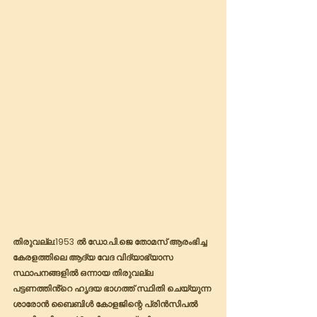
തിരുവല്ല:1953 ൽ ഡോ.പി.ജെ തോമസ് ആരംഭിച്ച 
കേരളത്തിലെ ആദ്യ വേദ വിദ്യാഭ്യാസ 
സ്ഥാപനങ്ങളിൽ ഒന്നായ തിരുവല്ല 
പട്ടണത്തിൻ്റെ ഹൃദയ ഭാഗത്ത് സ്ഥിതി ചെയ്യുന്ന 
ശാരോൻ ബൈബിൾ കോളജിന്റെ പ്രിൻസിപൽ 