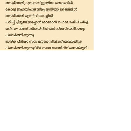
സെമിനാരി,കുമ്പനാട് ഇന്ത്യാ ബൈബിൾ 
കോളേജ്,പായിപാട് ന്യൂ ഇന്ത്യാ ബൈബിൾ 
സെമിനാരി എന്നിവിടങ്ങളിൽ 
പഠിപ്പിച്ചിട്ടുണ്ട്.ഇപ്പോൾ ശാരോൻ ഫെലോഷിപ് ചർച്ച് 
ഒറീസ - ചത്തിസ്ഗഡ് റീജിയൻ പ്രസിഡൻ്റായും 
പ്രവർത്തിക്കുന്നു.
ഭാര്യ പ്രിയാ സാം കൗൺസിലിംഗ് മേഖലയിൽ 
പ്രവർത്തിക്കുന്നു.OPA സഭാ ജോയിൻറ് സെക്രട്ടറി 
ബ്രദർ അനു ജേക്കബ് ഇളയ സഹോദരനാണ്.
CHURCH NEWS
See All
Recent Posts