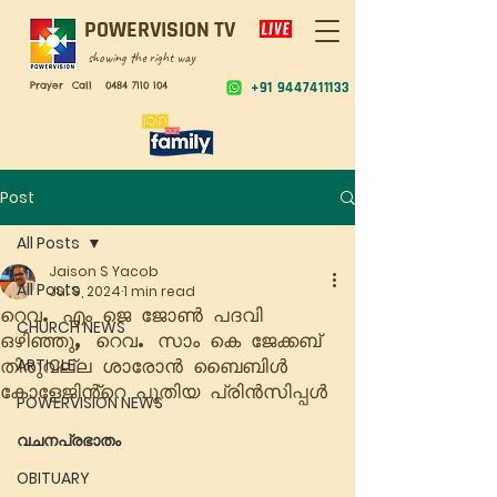
POWERVISION TV
showing the right way
Prayer Call
0484 7110 104
+91 9447411133
Post
All Posts
Jaison S Yacob
All Posts
Jul 9, 2024
1 min read
റെവ. എം ജെ ജോൺ പദവി
CHURCH NEWS
ഒഴിഞ്ഞു, റെവ. സാം കെ ജേക്കബ്
തിരുവല്ല ശാരോൻ ബൈബിൾ
ARTICLE
കോളേജിൻ്റെ പുതിയ പ്രിൻസിപ്പൾ
POWERVISION NEWS
വചനപ്രഭാതം
OBITUARY