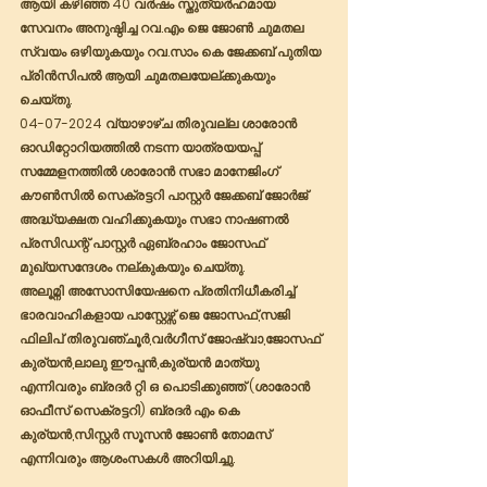
ആയി കഴിഞ്ഞ 40 വർഷം സ്തുത്യർഹമായ 
സേവനം അനുഷ്ഠിച്ച റവ.എം ജെ ജോൺ ചുമതല 
സ്വയം ഒഴിയുകയും റവ.സാം കെ ജേക്കബ് പുതിയ 
പ്രിൻസിപൽ ആയി ചുമതലയേല്ക്കുകയും 
ചെയ്തു.
04-07-2024 വ്യാഴാഴ്ച തിരുവല്ല ശാരോൻ 
ഓഡിറ്റോറിയത്തിൽ നടന്ന യാത്രയയപ്പ് 
സമ്മേളനത്തിൽ ശാരോൻ സഭാ മാനേജിംഗ് 
കൗൺസിൽ സെക്രട്ടറി പാസ്റ്റർ ജേക്കബ് ജോർജ് 
അദ്ധ്യക്ഷത വഹിക്കുകയും സഭാ നാഷണൽ 
പ്രസിഡന്റ് പാസ്റ്റർ ഏബ്രഹാം ജോസഫ് 
മുഖ്യസന്ദേശം നല്കുകയും ചെയ്തു. 
അലൂമ്നി അസോസിയേഷനെ പ്രതിനിധീകരിച്ച് 
ഭാരവാഹികളായ പാസ്റ്റേഴ്സ് ജെ ജോസഫ്,സജി 
ഫിലിപ് തിരുവഞ്ചൂർ,വർഗീസ് ജോഷ്വാ,ജോസഫ് 
കുര്യൻ,ലാലു ഈപ്പൻ,കുര്യൻ മാത്യു 
എന്നിവരും ബ്രദർ റ്റി ഒ പൊടിക്കുഞ്ഞ് (ശാരോൻ 
ഓഫീസ് സെക്രട്ടറി) ബ്രദർ എം കെ 
കുര്യൻ,സിസ്റ്റർ സൂസൻ ജോൺ തോമസ് 
എന്നിവരും ആശംസകൾ അറിയിച്ചു.