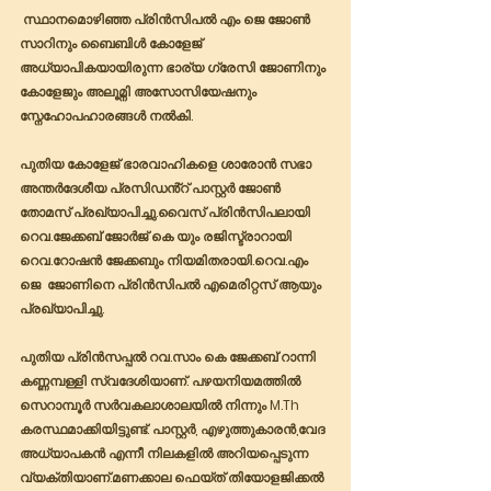
 സ്ഥാനമൊഴിഞ്ഞ പ്രിൻസിപൽ എം ജെ ജോൺ 
സാറിനും ബൈബിൾ കോളേജ് 
അധ്യാപികയായിരുന്ന ഭാര്യ ഗ്രേസി ജോണിനും 
കോളേജും അലൂമ്നി അസോസിയേഷനും 
സ്നേഹോപഹാരങ്ങൾ നൽകി.
പുതിയ കോളേജ് ഭാരവാഹികളെ ശാരോൻ സഭാ 
അന്തർദേശീയ പ്രസിഡൻ്റ് പാസ്റ്റർ ജോൺ 
തോമസ് പ്രഖ്യാപിച്ചു.വൈസ് പ്രിൻസിപലായി 
റെവ.ജേക്കബ് ജോർജ് കെ യും രജിസ്ട്രാറായി 
റെവ.റോഷൻ ജേക്കബും നിയമിതരായി.റെവ.എം 
ജെ  ജോണിനെ പ്രിൻസിപൽ എമെരിറ്റസ് ആയും 
പ്രഖ്യാപിച്ചു. 
പുതിയ പ്രിൻസപ്പൽ റവ.സാം കെ ജേക്കബ് റാന്നി 
കണ്ണമ്പള്ളി സ്വദേശിയാണ്. പഴയനിയമത്തിൽ 
സെറാമ്പൂർ സർവകലാശാലയിൽ നിന്നും M.Th 
കരസ്ഥമാക്കിയിട്ടുണ്ട്. പാസ്റ്റർ, എഴുത്തുകാരൻ,വേദ 
അധ്യാപകൻ എന്നീ നിലകളിൽ അറിയപ്പെടുന്ന 
വ്യക്തിയാണ്.മണക്കാല ഫെയ്ത് തിയോളജിക്കൽ 