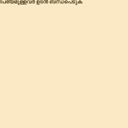
പര്യമുള്ളവർ ഉടൻ ബന്ധപെടുക.