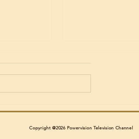
്തൻ (66)
മേരിക്കുട്ടി ഫിലിപ്പ്
ുവിൽ
ഫിലഡൽഫിയയിൽ
ായി.
നിര്യാതയായി; സംസ്കാര
ശനിയാഴ്ച.
Copyright @2026 Powervision Television Channel