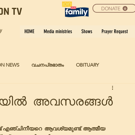
DONATE
ON TV
ay
HOME
Media ministries
Shows
Prayer Request
ON NEWS
വചനപ്രഭാതം
OBITUARY
 യിൽ അവസരങ്ങൾ
ട് എഞ്ചിനീയറെ  ആവശ്യമുണ്ട്. ആത്മീയ 