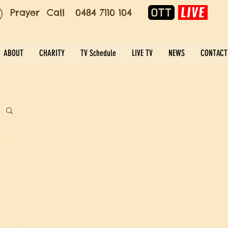
Prayer Call 0484 7110 104
ABOUT
CHARITY
TV Schedule
LIVE TV
NEWS
CONTACT