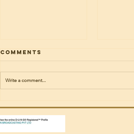
Comments
Write a comment...
Pr. K B ജോൺസൺ
ബീനാ ഭക
ചങ്ങനാശ്ശേരിയുടെ മാതാവ്
ബെംഗളൂര
നിത്യതയിൽ.
നിര്യാതയ