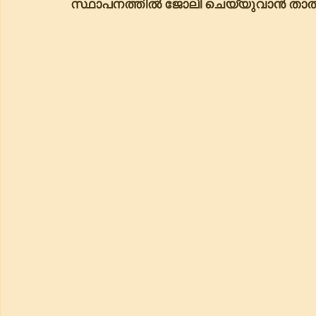
സ്ഥാപനത്തിൽ ജോലി ചെയ്യുവാൻ താത്