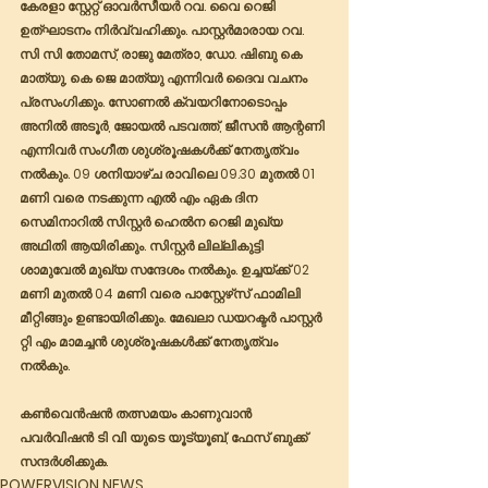
കേരളാ സ്റ്റേറ്റ് ഓവർസീയർ റവ. വൈ റെജി 
ഉത്ഘാടനം നിർവ്വഹിക്കും. പാസ്റ്റർമാരായ റവ. 
സി സി തോമസ്, രാജു മേത്രാ, ഡോ. ഷിബു കെ 
മാത്യു, കെ ജെ മാത്യു എന്നിവർ ദൈവ വചനം 
പ്രസംഗിക്കും. സോണൽ ക്വയറിനോടൊപ്പം 
അനിൽ അടൂർ, ജോയൽ പടവത്ത്, ജീസൻ ആന്റണി 
എന്നിവർ സംഗീത ശുശ്രൂഷകൾക്ക് നേതൃത്വം 
നൽകും. 09 ശനിയാഴ്ച രാവിലെ 09.30 മുതൽ 01 
മണി വരെ നടക്കുന്ന എൽ എം ഏക ദിന 
സെമിനാറിൽ സിസ്റ്റർ ഹെൽന റെജി മുഖ്യ 
അഥിതി ആയിരിക്കും. സിസ്റ്റർ ലില്ലികുട്ടി 
ശാമുവേൽ മുഖ്യ സന്ദേശം നൽകും. ഉച്ചയ്ക്ക് 02 
മണി മുതൽ 04 മണി വരെ പാസ്റ്റേഴ്‌സ് ഫാമിലി 
മീറ്റിങ്ങും ഉണ്ടായിരിക്കും. മേഖലാ ഡയറക്ടർ പാസ്റ്റർ 
റ്റി എം മാമച്ചൻ ശുശ്രൂഷകൾക്ക് നേതൃത്വം 
നൽകും. 
കൺവെൻഷൻ തത്സമയം കാണുവാൻ 
പവർവിഷൻ ടി വി യുടെ യൂട്യൂബ്, ഫേസ് ബുക്ക് 
സന്ദർശിക്കുക.
POWERVISION NEWS