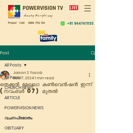
POWERVISION TV
showing the right way
Prayer Call
0484 7110 104
+91 9447411133
Post
All Posts
Jaison S Yacob
All Posts
Nov 7, 2024
1 min read
തെക്കൻ മേഖലാ കൺവെൻഷൻ ഇന്ന്
CHURCH NEWS
(നവംബർ 07) മുതൽ
ARTICLE
POWERVISION NEWS
വചനപ്രഭാതം
OBITUARY