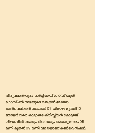
തിരുവനന്തപുരം : ചർച്ച് ഓഫ് ഗോഡ് ഫുൾ 
ഗോസ്പൽ സഭയുടെ തെക്കൻ മേഖലാ 
കൺവെൻഷൻ നവംബർ 07 വ്യാഴം മുതൽ 10 
ഞായർ വരെ കാട്ടാക്കട ക്രിസ്ത്യൻ കോളേജ് 
ഗ്രൗണ്ടിൽ നടക്കും. ദിവസവും വൈകുന്നേരം 05 
മണി മുതൽ 09 മണി വരെയാണ് കൺവെൻഷൻ. 