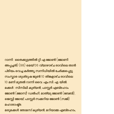
റാന്നി : തൈക്കൂട്ടത്തിൽ റ്റി എ ജോൺ (ജോണി 
അപ്പച്ചൻ) (98) മെയ് 06 വ്യാഴാഴ്ച രാവിലെ താൻ 
പ്രിയം വെച്ച കർത്തൃ സന്നിധിയിൽ ചേർക്കപ്പെട്ടു. 
സംസ്കാര ശുശ്രൂഷ ജൂൺ 10 തിങ്കളാഴ്ച രാവിലെ 
10 മണി മുതൽ റാന്നി വൈ. എം.സി. എ. യിൽ.
മക്കൾ : സിസിലി കുര്യൻ, പാസ്റ്റർ എബ്രഹാം 
ജോൺ (ജോസ്) ഡൽഹി, മാത്യു ജോൺ (ബേബി), 
ജെസ്സി ജോയ്, പാസ്റ്റർ സക്കറിയ ജോൺ (സജി) 
മഹാരാഷ്ട്ര.
മരുമക്കൾ: തോമസ് കുര്യൻ, മറിയാമ്മ എബ്രഹാം, 