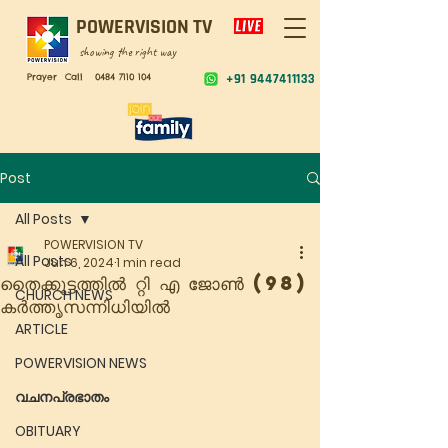
POWERVISION TV
showing the right way
Prayer Call
0484 7110 104
+91 9447411133
Post
All Posts
POWERVISION TV
All Posts
Jun 6, 2024
1 min read
തൈക്കൂട്ടത്തിൽ റ്റി എ ജോൺ (98)
CHURCH NEWS
കർത്തൃസന്നിധിയിൽ
ARTICLE
POWERVISION NEWS
വചനപ്രഭാതം
OBITUARY