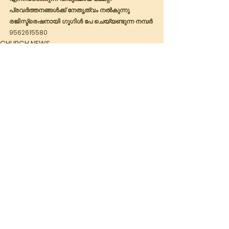
പ്രവർത്തനങ്ങൾക്ക് നേതൃത്വം നൽകുന്നു.
രജിസ്ട്രെഷനായി ഗൂഗിൾ പേ ചെയ്യണ്ടുന്ന നമ്പർ 
9562615580
CHURCH NEWS
See All
Recent Posts