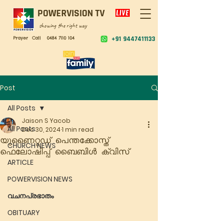
POWERVISION TV
showing the right way
Prayer Call
0484 7110 104
+91 9447411133
Post
All Posts
Jaison S Yacob
All Posts
Dec 30, 2024
1 min read
യുണൈറ്റഡ് പെന്തക്കോസ്ത്
CHURCH NEWS
ഫെലോഷിപ്പ് ബൈബിൾ ക്വിസ്
ARTICLE
POWERVISION NEWS
വചനപ്രഭാതം
OBITUARY