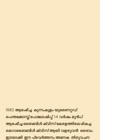
1982 ആരംഭിച്ച  കുന്നംകുളം യുണൈറ്റഡ് 
പെന്തക്കോസ്ത് ഫെലോഷിപ്പ്  14 വർഷം മുൻപ് 
ആരംഭിച്ച ബൈബിൾ ക്വിസ് കേരളത്തിലെ മികച്ച 
മെഗാബൈബിൾ ക്വിസ് ആയി വളരുവൻ  ദൈവം 
ഇടയാക്കി. ഈ പ്രവർത്തനം അനേക  തിരുവചന 