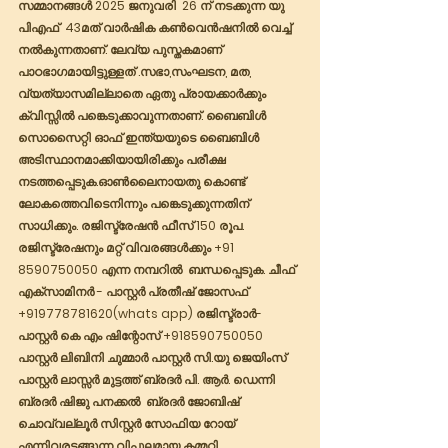
സമ്മാനങ്ങൾ 2025 ജനുവരി  26 ന് നടക്കുന്ന യു 
പിഎഫ്  43മത് വാർഷിക കൺവെൻഷനിൽ വെച്ച് 
നൽകുന്നതാണ്. ലേവ്യ പുസ്തകമാണ് 
പാഠഭാഗമായിട്ടുള്ളത് .സഭാ,സംഘടന, മത, 
വ്യത്യാസമില്ലാതെ ഏതു പ്രായക്കാർക്കും 
ക്വിസ്സിൽ പങ്കെടുക്കാവുന്നതാണ്‌. ബൈബിൾ 
സൊസൈറ്റി ഓഫ് ഇന്ത്യയുടെ ബൈബിൾ 
അടിസ്ഥാനമാക്കിയായിരിക്കും പരീക്ഷ 
നടത്തപ്പെടുക.ഓൺലൈനായതു കൊണ്ട് 
ലോകത്തെവിടെനിന്നും പങ്കെടുക്കുന്നതിന് 
സാധിക്കും. രജിസ്ട്രേഷൻ ഫീസ് 150 രൂപ. 
രജിസ്ട്രേഷനും മറ്റ്‌ വിവരങ്ങൾക്കും +91 
8590750050 എന്ന നമ്പറിൽ  ബന്ധപ്പെടുക. ചീഫ് 
എക്സാമിനർ - പാസ്റ്റർ പ്രതീഷ് ജോസഫ് 
+919778781620(whats app) രജിസ്ട്രാർ- 
പാസ്റ്റർ കെ എം ഷിന്റോസ് +918590750050  
പാസ്റ്റർ ലിബിനി ചുമ്മാർ പാസ്റ്റർ സി.യു ജെയിംസ് 
പാസ്റ്റർ ലാസ്സർ മുട്ടത്ത് ബ്രദർ പി. ആർ. ഡെന്നി 
ബ്രദർ ഷിജു പനക്കൽ  ബ്രദർ ജോബിഷ് 
ചൊവ്വല്ലൂർ സിസ്റ്റർ സോഫിയ റോയ് 
എന്നിവരടങ്ങുന്ന വിപുലമായ കമ്മറ്റി 