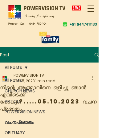
POWERVISION TV
showing the right way
Prayer Call
0484 7110 104
+91 9447411133
Post
All Posts
POWERVISION TV
All Posts
Oct 5, 2023
1 min read
നിന്റെ ആത്മാവിനെ ഒളിച്ചു ഞാൻ
CHURCH NEWS
എവിടെക്ക്
പോകും?.....05.10.2023 വചന
ARTICLE
പ്രഭാതം
POWERVISION NEWS
വചനപ്രഭാതം
OBITUARY