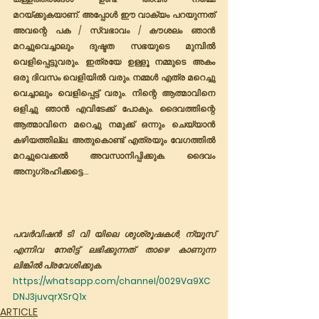
മറയ്ക്കുകയാണ്. അപ്പോൾ ഈ വാക്യം പറയുന്നത് 
അവന്റെ പക / സ്വഭാവം / കൗശലം ഞാൻ 
മറച്ചുവെച്ചാലും ദുഷ്ടത സഭയുടെ മുമ്പിൽ 
വെളിപ്പെട്ടുവരും. ഇത്രയേ ഉള്ളൂ നമ്മുടെ അകം 
ഒരു ദിവസം വെളിയിൽ വരും. നമ്മൾ എത്ര മറെച്ചു 
വെച്ചാലും വെളിപ്പെട്ട് വരും. നിന്റെ ആത്മാവിനെ 
ഒളിച്ചു ഞാൻ എവിടേക്ക് പോകും. ദൈവത്തിന്റെ 
ആത്മാവിനെ മറെച്ചു നമുക്ക് ഒന്നും ചെയ്യാൻ 
കഴിയത്തില്ല. അതുകൊണ്ട് എത്രയും വേഗത്തിൽ 
മറച്ചുവെക്കൽ അവസാനിപ്പിക്കുക. ദൈവം 
അനുഗ്രഹിക്കട്ടെ…. 
പവർവിഷൻ ടി വി യിലെ ശുശ്രൂഷകൾ, ന്യൂസ് 
എന്നിവ നേരിട്ട് ലഭിക്കുന്നത് താഴെ കാണുന്ന 
ലിങ്കിൽ പ്രവേശിക്കുക.
https://whatsapp.com/channel/0029Va9XC
DNJ3juvqrXSrQ1x
ARTICLE