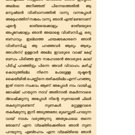
അല്ലെ അറിഞ്ഞത്. പിന്നെത്തെതിൽ ആ 
മനുഷ്യൻ വിശ്വാസത്തിൽ വന്നു. വന്നപ്പോൾ 
അദ്ദേഹത്തിന് സങ്കടം വന്നു. ഞാൻ എന്ത് മണ്ടനാണ്. 
എന്റെ ഭാര്യയെക്കാളും ഭാര്യയുടെ 
അപ്പനേക്കാളും ഞാൻ അയാളെ വിശ്വസിച്ചു. ഒരു 
ബന്ധവും ഇല്ലാത്ത ചായക്കടകാരനെ ഞാൻ 
വിശ്വസിച്ചു. ആ പറഞ്ഞവർ ആരും ആരും 
അഡ്രസ് ഉള്ളവർ അല്ല. ഇവരുടെ വാക്ക് കേട്ട് 
ബന്ധം പിരിഞ്ഞ ഈ സഹോദരൻ അവരുടെ കാല് 
പിടിച്ച് പറഞ്ഞിട്ടും പിന്നെ അവർ വിവാഹം കഴിച്ച് 
കൊടുത്തില്ല. നിന്നെ പോലുള്ള ദുഷ്ടന്റെ 
കൈയ്യിൽ പെണ്ണിനെ തരികയില്ല എന്ന് പറഞ്ഞു. 
ഇത് നടന്ന സംഭവം ആണ്. അപ്പോൾ നാം വായിച്ചു 
ഭോഷ്‌ക്ക്‌ പറയുന്ന നാവ് അതിനാൽ തകർന്നവരെ 
ദ്വേഷിക്കുന്നു. അപ്പോൾ നിന്റെ നുണയാൽ ചിലർ 
തകരുന്നുണ്ടെന്ന്. നുണകൾ മറ്റുള്ളവരെ 
തകർക്കുന്നു. ഇനി അടുത്തതോ, മുഖസ്തുതി പറയുന്ന 
വായ് നാശം വരുത്തുന്നു. അതുപോലെ തന്നെ 
തോമസ് എന്ന വ്യക്തിക്കെതിരെ ഞാൻ നുണ 
പറയുന്നു. എബ്രഹാം എന്ന വ്യക്തിയെ ഞാൻ 