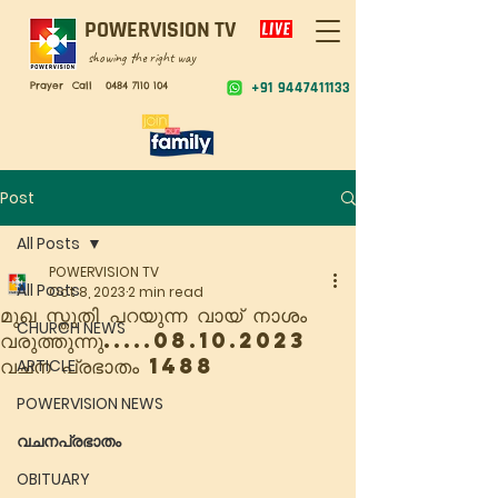
POWERVISION TV
showing the right way
Prayer Call
0484 7110 104
+91 9447411133
Post
All Posts
POWERVISION TV
All Posts
Oct 8, 2023
2 min read
മുഖ സ്തുതി പറയുന്ന വായ് നാശം
CHURCH NEWS
വരുത്തുന്നു.....08.10.2023
വചന പ്രഭാതം 1488
ARTICLE
POWERVISION NEWS
വചനപ്രഭാതം
OBITUARY