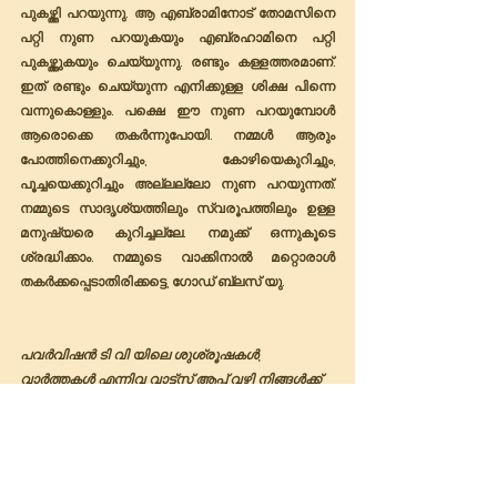
പുകഴ്ത്തി പറയുന്നു. ആ എബ്രാമിനോട് തോമസിനെ 
പറ്റി നുണ പറയുകയും എബ്രഹാമിനെ പറ്റി 
പുകഴ്ത്തുകയും ചെയ്യുന്നു. രണ്ടും കള്ളത്തരമാണ്. 
ഇത് രണ്ടും ചെയ്യുന്ന എനിക്കുള്ള ശിക്ഷ പിന്നെ 
വന്നുകൊള്ളും. പക്ഷെ ഈ നുണ പറയുമ്പോൾ 
ആരൊക്കെ തകർന്നുപോയി. നമ്മൾ ആരും 
പോത്തിനെക്കുറിച്ചും, കോഴിയെകുറിച്ചും, 
പൂച്ചയെക്കുറിച്ചും അല്ലല്ലോ നുണ പറയുന്നത്. 
നമ്മുടെ സാദൃശ്യത്തിലും സ്വരൂപത്തിലും ഉള്ള 
മനുഷ്യരെ കുറിച്ചല്ലേ. നമുക്ക് ഒന്നുകൂടെ 
ശ്രദ്ധിക്കാം. നമ്മുടെ വാക്കിനാൽ മറ്റൊരാൾ 
തകർക്കപ്പെടാതിരിക്കട്ടെ, ഗോഡ് ബ്ലസ് യു. 
പവർവിഷൻ ടി വി യിലെ ശുശ്രൂഷകൾ, 
വാർത്തകൾ എന്നിവ വാട്ട്‌സ് ആപ്പ് വഴി നിങ്ങൾക്ക് 
ലഭിക്കുവാൻ താഴെ കാണുന്ന ലിങ്കിൽ 
പ്രവേശിക്കുക.........
https://chat.whatsapp.com/D5KdvCPbNoh9
kkxv0aA1zv