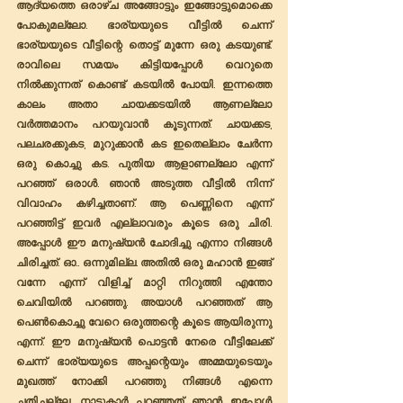
ആദ്യത്തെ ഒരാഴ്ച അങ്ങോട്ടും ഇങ്ങോട്ടുമൊക്കെ 
പോകുമല്ലോ. ഭാര്യയുടെ വീട്ടിൽ ചെന്ന് 
ഭാര്യയുടെ വീട്ടിന്റെ തൊട്ട് മുന്നേ ഒരു കടയുണ്ട്. 
രാവിലെ സമയം കിട്ടിയപ്പോൾ വെറുതെ 
നിൽക്കുന്നത് കൊണ്ട് കടയിൽ പോയി. ഇന്നത്തെ 
കാലം അതാ ചായക്കടയിൽ ആണല്ലോ 
വർത്തമാനം പറയുവാൻ കൂടുന്നത്. ചായക്കട, 
പലചരക്കുകട, മുറുക്കാൻ കട ഇതെല്ലാം ചേർന്ന 
ഒരു കൊച്ചു കട. പുതിയ ആളാണല്ലോ എന്ന് 
പറഞ്ഞ് ഒരാൾ. ഞാൻ അടുത്ത വീട്ടിൽ നിന്ന് 
വിവാഹം കഴിച്ചതാണ്. ആ പെണ്ണിനെ എന്ന് 
പറഞ്ഞിട്ട് ഇവർ എല്ലാവരും കൂടെ ഒരു ചിരി. 
അപ്പോൾ ഈ മനുഷ്യൻ ചോദിച്ചു എന്നാ നിങ്ങൾ 
ചിരിച്ചത്. ഓ.. ഒന്നുമില്ല. അതിൽ ഒരു മഹാൻ ഇങ്ങ് 
വന്നേ എന്ന് വിളിച്ച് മാറ്റി നിറുത്തി എന്തോ 
ചെവിയിൽ പറഞ്ഞു. അയാൾ പറഞ്ഞത് ആ 
പെൺകൊച്ചു വേറെ ഒരുത്തന്റെ കൂടെ ആയിരുന്നു 
എന്ന്. ഈ മനുഷ്യൻ പൊട്ടൻ നേരെ വീട്ടിലേക്ക് 
ചെന്ന് ഭാര്യയുടെ അപ്പന്റെയും അമ്മയുടെയും 
മുഖത്ത് നോക്കി പറഞ്ഞു നിങ്ങൾ എന്നെ 
ചതിച്ചല്ലേ. നാട്ടുകാർ പറഞ്ഞത് ഞാൻ ഇപ്പോൾ 