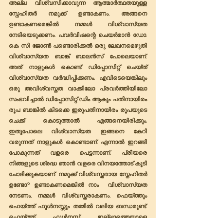
അല്ല. വിശ്വസിക്കാവുന്ന ആത്മാർത്ഥതയുള്ള 
സ്നേഹിതർ നമുക്ക് ഉണ്ടാകണം. അങ്ങനെ 
ഉണ്ടാകണമെങ്കിൽ നമ്മൾ വിശ്വാസ്യത 
നേടിയെടുക്കണം. പവർവിഷന്റെ ചെയർമാൻ ഡോ. 
കെ സി ജോൺ പണ്ടൊരിക്കൽ ഒരു ലേഖനമെഴുതി 
വിശ്വാസ്യത ബാങ്ക് ബാലൻസ് പോലെയാണ്. 
അത് നാളുകൾ കൊണ്ട് ഡിപ്പോസിറ്റ് ചെയ്ത് 
വിശ്വാസ്യത വർദ്ധിപ്പിക്കണം. എവിടെയെങ്കിലും 
ഒരു അവിശ്വസ്തത വാക്കിലോ പ്രവർത്തിയിലോ 
സംഭവിച്ചാൽ ഡിപ്പോസിറ്റ് ഡിം ആകും. പതിനായിരം 
രൂപ ബാങ്കിൽ കിടക്കെ ഇരുപതിനായിരം രൂപയുടെ 
ചെക്ക് കൊടുത്താൽ എങ്ങനെയിരിക്കും. 
ഇതുപോലെ വിശ്വാസ്യത ഇങ്ങനെ കേറി 
വരുന്നത് നാളുകൾ കൊണ്ടാണ്. എന്നാൽ ഇറങ്ങി 
പോകുന്നത് വളരെ പെട്ടന്നാണ്. പ്രീയരെ 
നിങ്ങളുടെ ശ്രദ്ധ ഞാൻ വളരെ വിനയത്തോട് കൂടി 
ചോദിക്കുകയാണ്. നമുക്ക് വിശ്വസ്തരായ സ്നേഹിതർ 
ഉണ്ടോ? ഉണ്ടാകണമെങ്കിൽ നാം  വിശ്വാസ്യത 
നേടണം. നമ്മൾ വിശ്വസ്തരാകണം. ഫെയ്ത്തും 
ഫെയ്ത്ത് ഫുൾനസ്സും തമ്മിൽ വലിയ ബന്ധമുണ്ട്. 
ഫെയ്ത്ത് ഫുൾനസ്സ്‌ ഇല്ലാത്തെയാളെ 