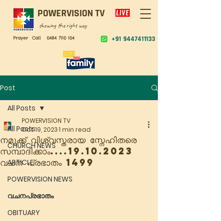
POWERVISION TV
showing the right way
Prayer Call
0484 7110 104
+91 9447411133
Post
All Posts
POWERVISION TV
All Posts
Oct 19, 2023
1 min read
നമുക്ക് വിശ്വസ്തരായ സ്നേഹിതരെ
CHURCH NEWS
സമ്പാദിക്കാം....19.10.2023
വചന പ്രഭാതം 1499
ARTICLE
POWERVISION NEWS
വചനപ്രഭാതം
OBITUARY