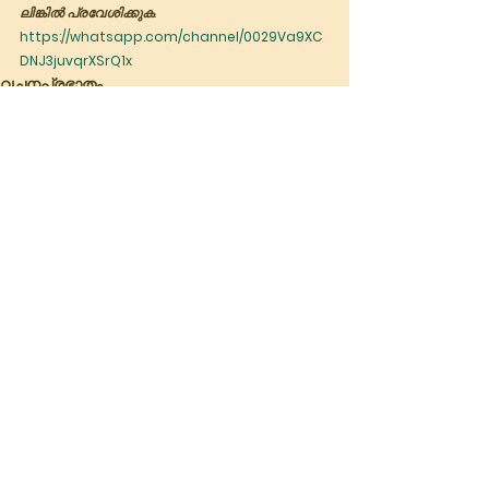
ലിങ്കിൽ പ്രവേശിക്കുക.
https://whatsapp.com/channel/0029Va9XC
DNJ3juvqrXSrQ1x
വചനപ്രഭാതം
See All
Recent Posts