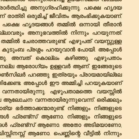
പ്രാർത്ഥിച്ചു അനുഗ്രഹിക്കുന്നു. പക്ഷെ ഹൃദയ 
ന് രാത്രി ഒരുമിച്ച് ജീവിതം ആരംഭിക്കുകയാണ്. 
്കും പക്ഷെ ഹൃദയങ്ങൾ തമ്മിൽ ഒന്നായി തീരാൻ 
്ലാവരും അനുഭവത്തിൽ നിന്നും പറയുന്നത്. 
മ്മിൽ ചേരാത്തവരുണ്ട്. എഴുപത് വയസ്സുള്ള 
 കുടുംബ പ്രശ്നം പറയുവാൻ പോയി. അപ്പോൾ 
ു. അമ്പത് കൊല്ലം കഴിഞ്ഞു. എഴുപതാം 
ി നല്ല ആരോഗ്യം ഉള്ളവർ ആണ്. ഇങ്ങേരുടെ 
 കൗൺസിലർ പറഞ്ഞു ഇത്രയും പ്രായമായില്ലേ 
തിക്കേണ്ട. അപ്പോൾ ഈ അമ്മിച്ചി പറയുകയാണ് 
്നതായിരുന്നു. എഴുപതാമത്തെ വയസ്സിൽ 
ആലോചന വന്നതായിരുന്നുവെന്ന്. ഒരിക്കലും 
ഭർത്താക്കന്മാരുണ്ട്. നിങ്ങളും നിങ്ങളുടെ 
ങൾ ഫ്രണ്ട്സ് ആണോ. നിങ്ങളും നിങ്ങളുടെ 
ങ്ങൾ ഫ്രണ്ട്സ് ആണോ. അതോ അടിമയാണോ, 
നസ്സ് ആണോ. പെണ്ണിന്റെ വീട്ടിൽ നിന്നും 