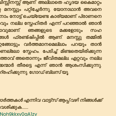
ിസ്സിനസ്സ് ആണ്. അല്ലാതെ ഹൃദയ കൈമാറ്റം 
െ മനസ്സും പറ്റിച്ചേർന്നു. യോനാഥാൻ അവനെ 
നാം നോട്ട് ചെയ്യേണ്ട കാര്യമാണ്. പ്രാണനെ 
റ്റവും നല്ല സ്നേഹിതർ എന്ന് പറഞ്ഞാൽ ഞാൻ 
്താവുമാണ്. ഞങ്ങളുടെ മക്കളോടും സഹ 
 ഫ്രണ്ട്ഷിപ്പിൽ ആണ്. മനസ്സു തമ്മിൽ 
്ങോട്ടും വർത്തമാനമെല്ലാം പറയും താൻ 
ലോ സ്നേഹം. പേടിച്ച് മിണ്ടതെയിരിക്കുന്ന 
ന ഭർത്താവ് അതൊന്നും ജീവിതമല്ല. ഏറ്റവും നല്ല 
കന്മാർ തീരട്ടെ എന്ന് ഞാൻ ആശംസിക്കുന്നു. 
ഗ്രഹിക്കുന്നു. ഗോഡ് ബ്ലസ് യൂ.   
്ട്‌സ് ആപ്പ് വഴി നിങ്ങൾക്ക് 
്കുക.........
Noh9kkxv0aA1zv