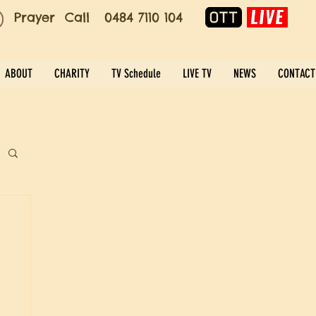
Prayer Call 0484 7110 104
ABOUT
CHARITY
TV Schedule
LIVE TV
NEWS
CONTACT